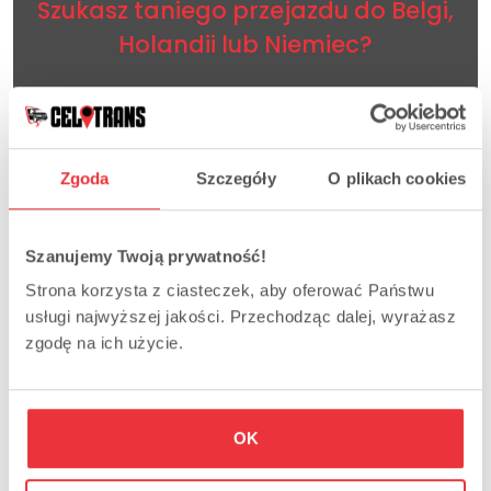
Szukasz taniego przejazdu do Belgi,
Holandii lub Niemiec?
Nasza wieloletnie doświadczenie i nowoczesna
flota busów Mercedes Sprinter dowiezie Cię pod
wskazany adres punktualnie i w komfortowych
Zgoda
Szczegóły
O plikach cookies
warunkach. W naszych busach poczujesz się jak
VIP i to wszystko za tak niską cenę. Sprawdź już
dziś!
Szanujemy Twoją prywatność!
Strona korzysta z ciasteczek, aby oferować Państwu
+48 724 727 939
usługi najwyższej jakości. Przechodząc dalej, wyrażasz
zgodę na ich użycie.
lub
+48 602 697 807
OK