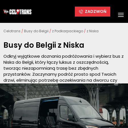
ZADZWOŃ
Celotrans
/
Busy do Belgii
/
z Podkarpackiego
/
z Niska
Busy do Belgii z Niska
Odkryj wyjątkowe doznania podróżowania i wybierz bus z
Niska do Belgii, który łączy luksus z oszczędnością,
tworząc niezapomnianą trasę bez zbędnych
przystanków. Zaczynamy podróż prosto spod Twoich
drzwi, eliminując potrzebę oczekiwania na dworcu czy
uciążliwego przesiadania się. Podróżujemy Mercedesami
Sprinter z wyposażaniem VIP. Pojedyncze fotele,
klimatyzacja i telewizja tworzą atmosferę luksusu, a
jednocześnie utrzymujemy przystępne ceny, dostępne
dla każdego pasażera.