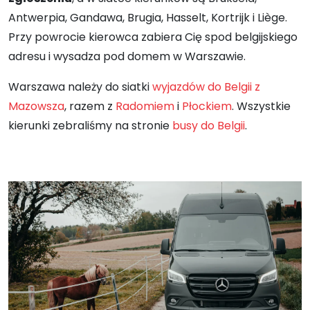
Antwerpia, Gandawa, Brugia, Hasselt, Kortrijk i Liège.
Przy powrocie kierowca zabiera Cię spod belgijskiego
adresu i wysadza pod domem w Warszawie.
Warszawa należy do siatki
wyjazdów do Belgii z
Mazowsza
, razem z
Radomiem
i
Płockiem
. Wszystkie
kierunki zebraliśmy na stronie
busy do Belgii
.