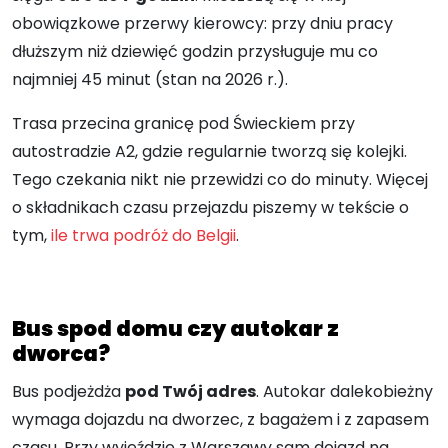
obowiązkowe przerwy kierowcy: przy dniu pracy
dłuższym niż dziewięć godzin przysługuje mu co
najmniej 45 minut (stan na 2026 r.).
Trasa przecina granicę pod Świeckiem przy
autostradzie A2, gdzie regularnie tworzą się kolejki.
Tego czekania nikt nie przewidzi co do minuty. Więcej
o składnikach czasu przejazdu piszemy w tekście o
tym,
ile trwa podróż do Belgii
.
Bus spod domu czy autokar z
dworca?
Bus podjeżdża
pod Twój adres
. Autokar dalekobieżny
wymaga dojazdu na dworzec, z bagażem i z zapasem
czasu. Przy wyjeździe z Warszawy sam dojazd na