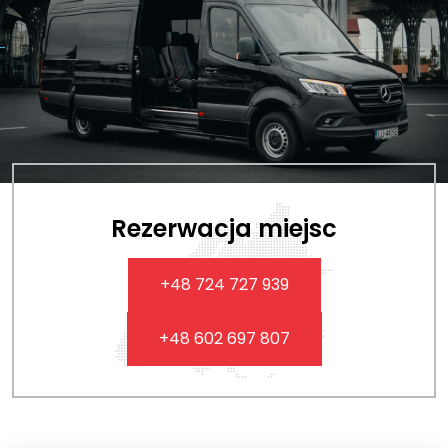
a busy odjeżdżają codziennie, a cena wynosi 600–650 zł
za osobę w jedną stronę (stan na 2026 r.).
Rezerwacja miejsc
+48 724 727 939
+48 602 697 807