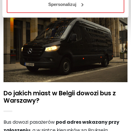
Spersonalizuj
Do jakich miast w Belgii dowozi bus z
Warszawy?
Bus dowozi pasażerów
pod adres wskazany przy
zgłoszeniu
, a w siatce kierunków są Bruksela,