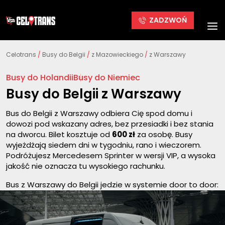
ZADZWOŃ
Celotrans
/
Busy do Belgii
/
z Mazowieckiego
/
z Warszawy
Busy do Holandii
Busy do Niemiec
Busy do Belgii z Warszawy
Bus do Belgii z Warszawy odbiera Cię spod domu i
dowozi pod wskazany adres, bez przesiadki i bez stania
na dworcu. Bilet kosztuje od
600 zł
za osobę. Busy
wyjeżdżają siedem dni w tygodniu, rano i wieczorem.
Podróżujesz Mercedesem Sprinter w wersji VIP, a wysoka
jakość nie oznacza tu wysokiego rachunku.
Bus z Warszawy do Belgii jedzie w systemie door to door:
kierowca podjeżdża pod adres w Warszawie, pokonuje
trasę bez przesiadek i wysadza pasażera pod
wskazanym adresem w Belgii. Kurs trwa około 18 godzin,