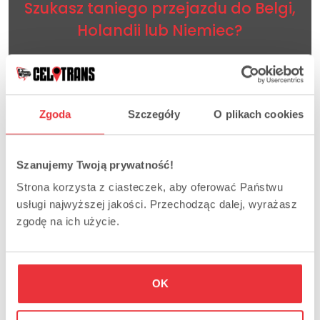
Szukasz taniego przejazdu do Belgi,
Holandii lub Niemiec?
Nasza wieloletnie doświadczenie i nowoczesna
flota busów Mercedes Sprinter dowiezie Cię pod
wskazany adres punktualnie i w komfortowych
Zgoda
Szczegóły
O plikach cookies
warunkach. W naszych busach poczujesz się jak
VIP i to wszystko za tak niską cenę. Sprawdź już
Szanujemy Twoją prywatność!
dziś!
Strona korzysta z ciasteczek, aby oferować Państwu
usługi najwyższej jakości. Przechodząc dalej, wyrażasz
+48 724 727 939
zgodę na ich użycie.
lub
+48 602 697 807
OK