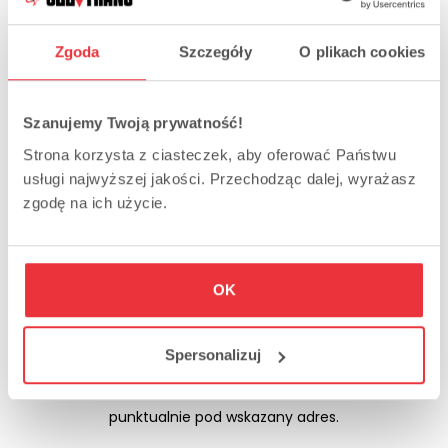
Komfortowe busy,
Zgoda
Szczegóły
O plikach cookies
Bezpieczeństwo,
Punktualność,
Szanujemy Twoją prywatność!
4,3/5 na podstawie 172 opinii.
Strona korzysta z ciasteczek, aby oferować Państwu
usługi najwyższej jakości. Przechodząc dalej, wyrażasz
zgodę na ich użycie.
Wyjazdy z Polski
OK
Wyjazdy w Polski odbywają się od poniedziałku do niedzieli,
od rana do wieczora. Nasza nowoczesne flota Mercedesów
Spersonalizuj
Sprinter jest na bieżąco kontrolowana, dzięki temu
niestraszne nam żadne awarie, a TY dotrzesz zawsze
punktualnie pod wskazany adres.