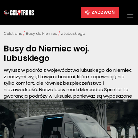
ZADZWOŃ
Celotrans
/
Busy do Niemiec
/
z Lubuskiego
Busy do Niemiec woj.
lubuskiego
Wyrusz w podróż z województwa lubuskiego do Niemiec
z naszymi wyjątkowymi busami, które zapewniają nie
tylko komfort, ale również bezpieczeństwo i
niezawodność. Nasze busy marki Mercedes Sprinter to
gwarancja podróży w luksusie, ponieważ są wyposażone
w pojedyncze fotele, klimatyzację, telewizor oraz
gniazdka do ładowania urządzeń. Ponadto, zapewniają
podróż „spod drzwi do drzwi”, eliminując wszelkie
niedogodności związane z dojazdem na dworzec czy
oczekiwaniem na przesiadki.