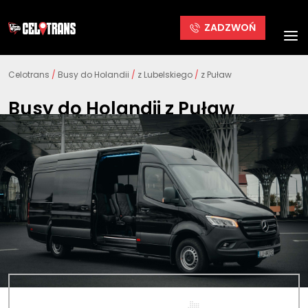
ZADZWOŃ
Celotrans
/
Busy do Holandii
/
z Lubelskiego
/
z Puław
Busy do Holandii z Puław
Jeśli planujesz podróż z Puław do Holandii, nasze busy to
idealne rozwiązanie. Oferujemy tanie, wygodne i
bezpieczne przejazdy. W naszych busach czeka miejsce
właśnie dla Ciebie!