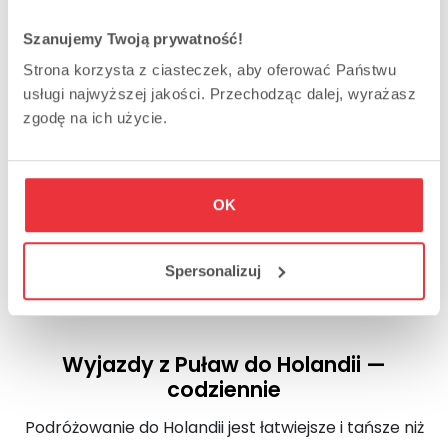
Wyjazdy z 11 województw,
Szanujemy Twoją prywatność!
Tańsze przejazdy z
kartą stałego
Strona korzysta z ciasteczek, aby oferować Państwu
klienta
,
usługi najwyższej jakości. Przechodząc dalej, wyrażasz
zgodę na ich użycie.
Komfortowe busy,
Bezpieczeństwo,
OK
Punktualność,
4,3/5 na podstawie 172 opinii.
Spersonalizuj
Wyjazdy z Puław do Holandii —
codziennie
Podróżowanie do Holandii jest łatwiejsze i tańsze niż