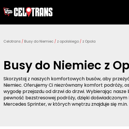
Celotrans
/
Busy do Niemiec
/
z opolskiego
/
z Opola
Busy do Niemiec z O
Skorzystaj z naszych komfortowych busów, aby przeży
Niemiec. Oferujemy Ci niezrównany komfort podróży, os
wygodę przejazdu od drzwi do drzwi. Wybierając nasze b
pewność bezstresowej podróży, dzięki doświadczony
Mercedes Sprinter, w których wnętrzu znajduje się m.in.