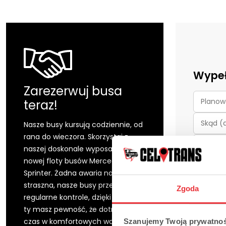
Wypeł
Zarezerwuj busa
teraz!
Nasze busy kursują codziennie, od
rana do wieczora. Skorzystaj z
naszej doskonale wyposażonej
nowej floty busów Mercedes
Sprinter. Żadna awaria nam nie
straszna, nasze busy przechodzą
Zgoda
regularne kontrole, dzięki czemu
ty masz pewność, że dotrzesz na
czas w komfortowych warunkach.
Szanujemy Twoją prywatnoś