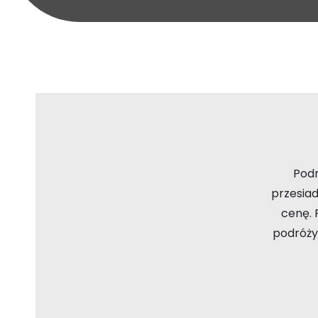
Podr
przesiad
cenę. 
podróży,