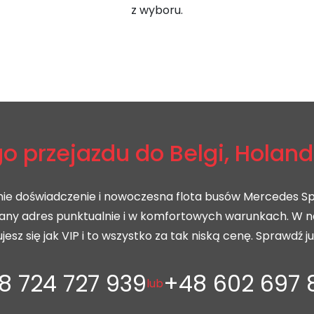
z wyboru.
o przejazdu do Belgi, Holand
nie doświadczenie i nowoczesna flota busów Mercedes Sp
any adres punktualnie i w komfortowych warunkach. W 
jesz się jak VIP i to wszystko za tak niską cenę. Sprawdź już
8 724 727 939
+48 602 697 
lub