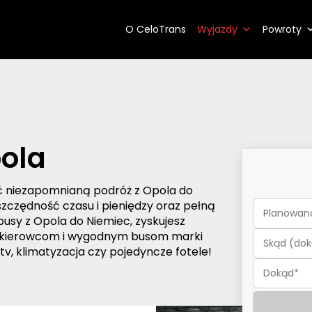
O CeloTrans
Wyjazdy
Powroty
pola
ć niezapomnianą podróż z Opola do
zczędność czasu i pieniędzy oraz pełną
usy z Opola do Niemiec, zyskujesz
m kierowcom i wygodnym busom marki
 tv, klimatyzacja czy pojedyncze fotele!