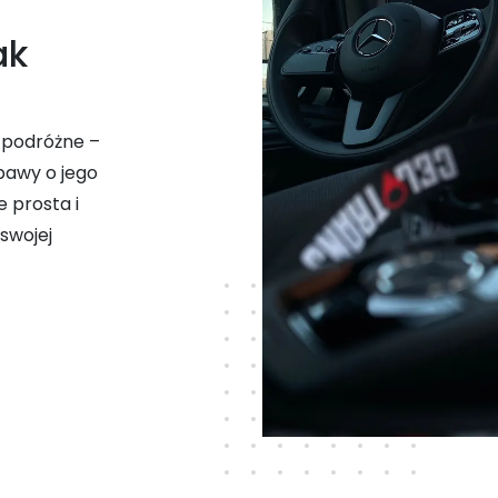
ak
y podróżne –
bawy o jego
 prosta i
swojej