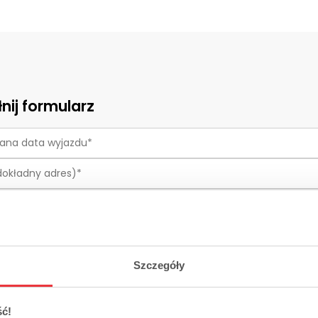
nij formularz
Znajdź przejazd
Szczegóły
ć!