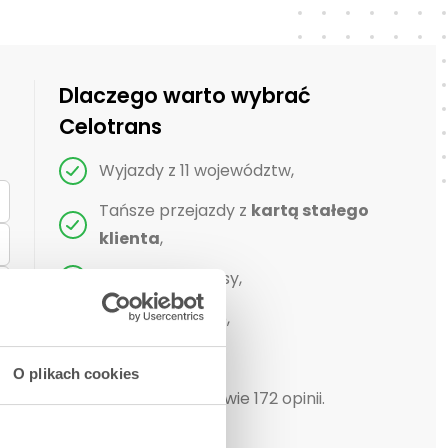
Dlaczego warto wybrać
Celotrans
Wyjazdy z 11 województw,
Tańsze przejazdy z
kartą stałego
klienta
,
Komfortowe busy,
Bezpieczeństwo,
Punktualność,
O plikach cookies
4,3/5 na podstawie 172 opinii.