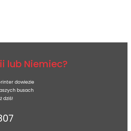
ii lub Niemiec?
rinter dowiezie
naszych busach
 dziś!
807