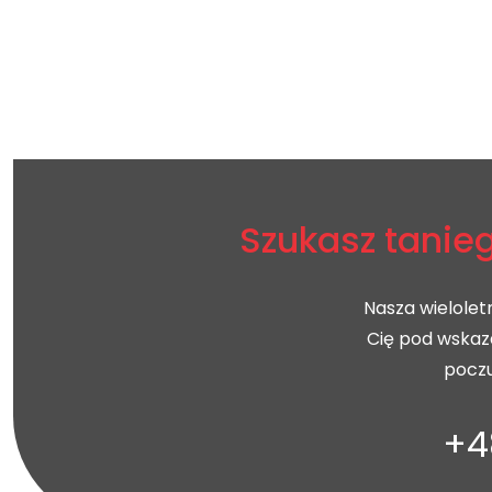
Szukasz tanieg
Nasza wielolet
Cię pod wskaz
poczu
+4