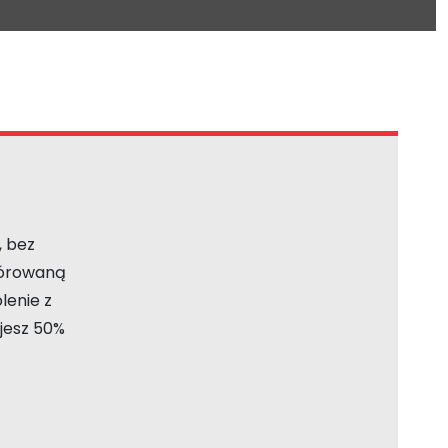
, bez
ygórowaną
lenie z
ajesz 50%