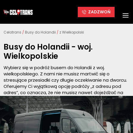
ZADZWOŃ
Celotrans
/
Busy do Holandii
/
z Wielkopolski
Busy do Holandii - woj.
Wielkopolskie
Wybierz się w podróż busem do Holandii z woj.
wielkopolskiego. Z nami nie musisz martwić się o
stresujące przesiadki czy długie oczekiwanie na dworcu.
Oferujemy Ci wyjątkową opcję podróży „z adresu pod
adres”, co oznacza, że nie musisz nawet dojeżdżać na
dworzec, aby rozpocząć przygodę z nami. Nasze busy
marki Mercedes Sprinter, wyposażone w luksusowe
udogodnienia, takie jak klimatyzacja, telewizor, wygodne
fotele i gniazdka do ładowania, zapewnią Ci komfort na
najwyższym poziomie.