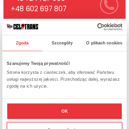
+48 602 697 807
Wypełnij formularz
Zgoda
Szczegóły
O plikach cookies
Szanujemy Twoją prywatność!
Strona korzysta z ciasteczek, aby oferować Państwu
usługi najwyższej jakości. Przechodząc dalej, wyrażasz
zgodę na ich użycie.
Znajdź przejazd
Dlaczego warto wybrać
Celotrans
OK
Wyjazdy z 11 województw,