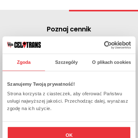
Poznaj cennik
Podróżując z nami, masz pewność, że podróż będzie
wygodna, bez przesiadek i na pewno będziesz o
czasie, a to wszystko za niewygórowaną cenę.
Zgoda
Szczegóły
O plikach cookies
Regularne korzystanie z naszych usług to nie tylko
zadowolenie z podróży, ale też system rabatowy,
gdzie na szósty przejazd dostajesz 50% zniżki.
Szanujemy Twoją prywatność!
Strona korzysta z ciasteczek, aby oferować Państwu
usługi najwyższej jakości. Przechodząc dalej, wyrażasz
Przewozy
Paczki
zgodę na ich użycie.
Usługa
Cena za oso
OK