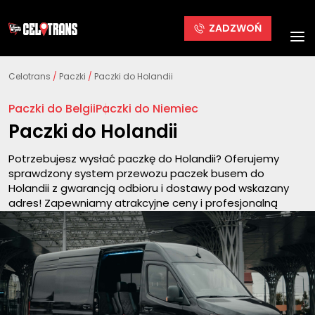
ZADZWOŃ
Celotrans
/
Paczki
/
Paczki do Holandii
Paczki do Belgii
Paczki do Niemiec
Paczki do Holandii
Potrzebujesz wysłać paczkę do Holandii? Oferujemy
sprawdzony system przewozu paczek busem do
Holandii z gwarancją odbioru i dostawy pod wskazany
adres! Zapewniamy atrakcyjne ceny i profesjonalną
obsługę. Nasze wieloletnie doświadczenie w transporcie
paczek do Holandii oraz codzienne, regularne połączenia
sprawiają, że możesz nam zaufać w kwestii
bezpiecznego i terminowego dostarczenia Twojej
przesyłki.