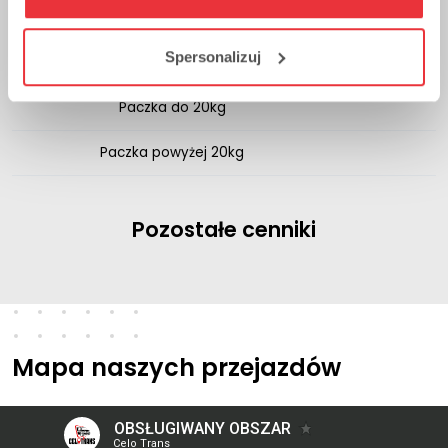
Przesyłka listów/ dokumentów
2
Spersonalizuj
Paczka do 10kg
180-
Paczka do 20kg
Paczka powyżej 20kg
D
Pozostałe cenniki
Mapa naszych przejazdów